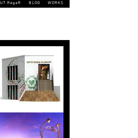
UT RagaR
BLOG
WORKS